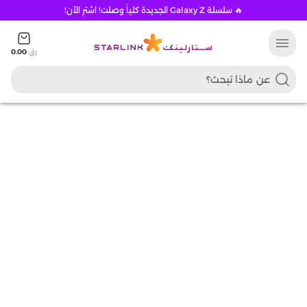
🔥 سلسلة Galaxy Z الجديدة كلياً وصلت! اشترِ الآن!
menu
رق
0.00