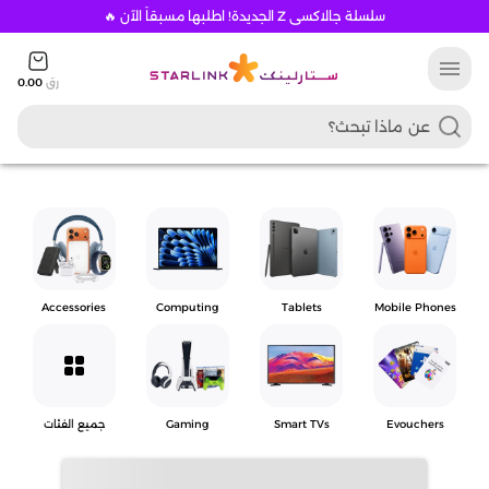
سلسلة جالاكسي Z الجديدة! اطلبها مسبقاً الآن 🔥
menu
رق
0.00
Accessories
Computing
Tablets
Mobile Phones
grid_view
Evouchers
Smart TVs
Gaming
جميع الفئات