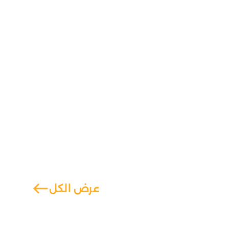
west
عرض الكل