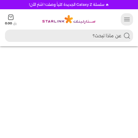
🔥 سلسلة Galaxy Z الجديدة كلياً وصلت! اشترِ الآن!
menu
رق
0.00