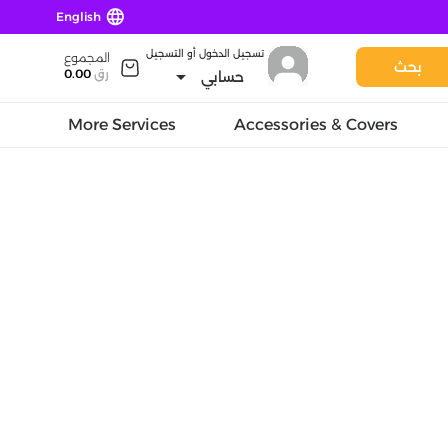
language
English
تسجيل الدخول أو التسجيل
المجموع
بحث
arrow_drop_down
رق
0.00
حسابي
More Services
Accessories & Covers