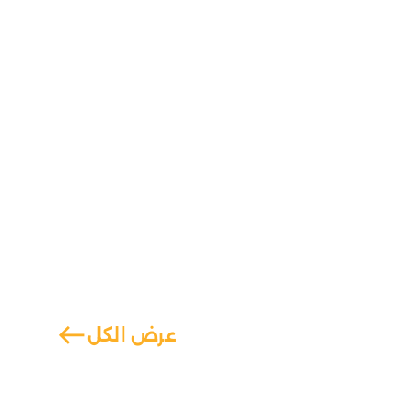
west
عرض الكل