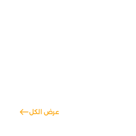
west
عرض الكل