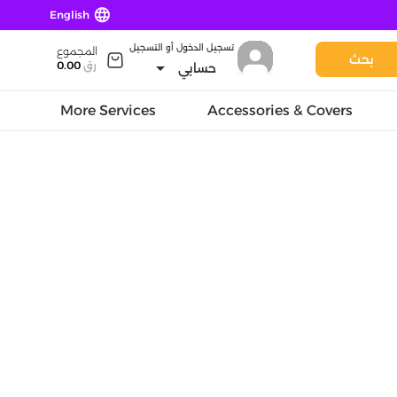
language
English
تسجيل الدخول أو التسجيل
المجموع
بحث
arrow_drop_down
رق
0.00
حسابي
More Services
Accessories & Covers