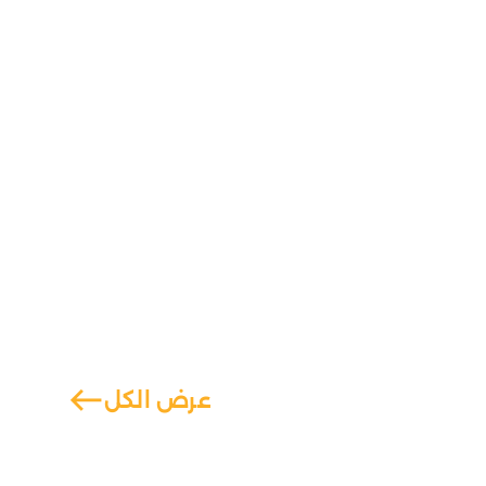
west
عرض الكل