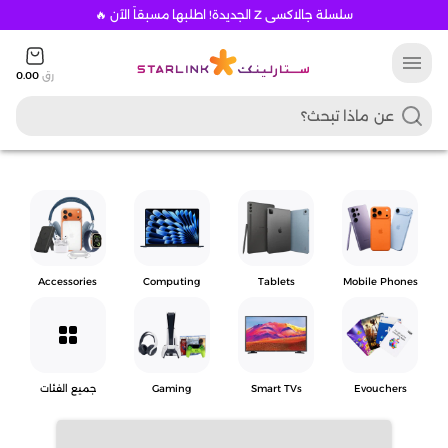
سلسلة جالاكسي Z الجديدة! اطلبها مسبقاً الآن 🔥
menu
رق
0.00
Accessories
Computing
Tablets
Mobile Phones
grid_view
Evouchers
Smart TVs
Gaming
جميع الفئات