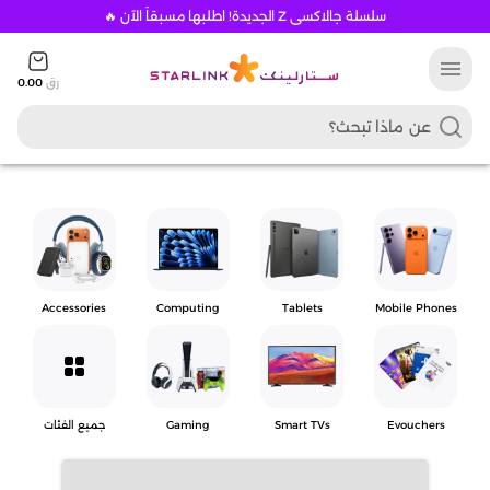
سلسلة جالاكسي Z الجديدة! اطلبها مسبقاً الآن 🔥
menu
رق
0.00
Accessories
Computing
Tablets
Mobile Phones
grid_view
Evouchers
Smart TVs
Gaming
جميع الفئات