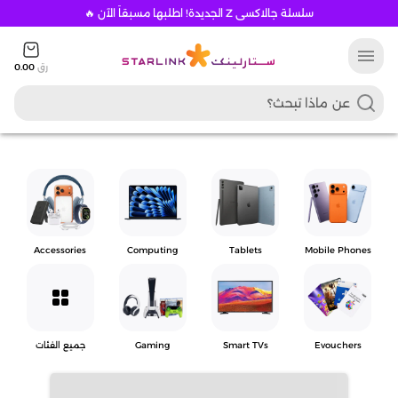
سلسلة جالاكسي Z الجديدة! اطلبها مسبقاً الآن 🔥
menu
رق
0.00
Accessories
Computing
Tablets
Mobile Phones
grid_view
Evouchers
Smart TVs
Gaming
جميع الفئات