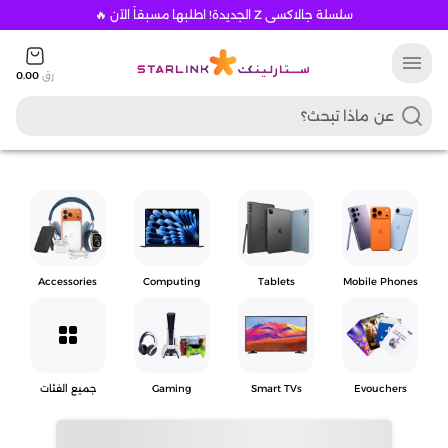
سلسلة جالاكسي Z الجديدة! اطلبها مسبقاً الآن 🔥
menu
رق
0.00
Accessories
Computing
Tablets
Mobile Phones
grid_view
Evouchers
Smart TVs
Gaming
جميع الفئات