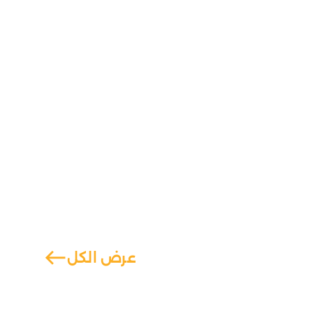
west
عرض الكل