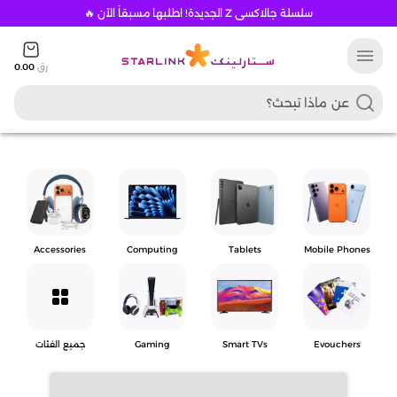
سلسلة جالاكسي Z الجديدة! اطلبها مسبقاً الآن 🔥
menu
رق
0.00
Accessories
Computing
Tablets
Mobile Phones
grid_view
Evouchers
Smart TVs
Gaming
جميع الفئات