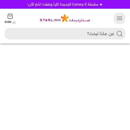
🔥 سلسلة Galaxy Z الجديدة كلياً وصلت! اشترِ الآن!
menu
رق
0.00