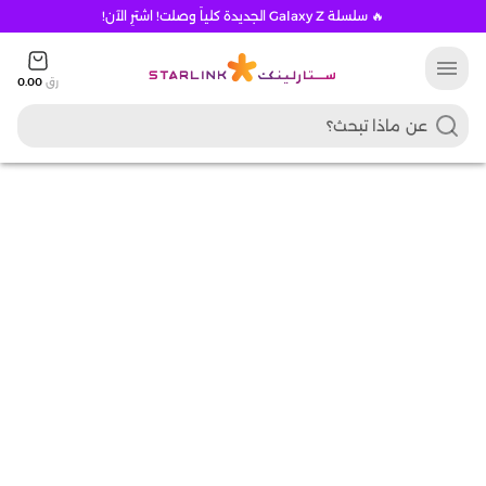
🔥 سلسلة Galaxy Z الجديدة كلياً وصلت! اشترِ الآن!
menu
رق
0.00