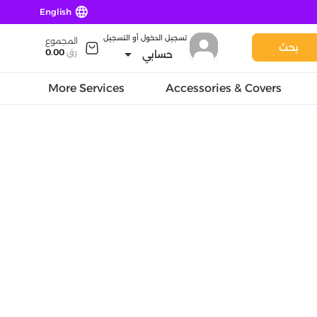
language
English
تسجيل الدخول أو التسجيل
المجموع
بحث
arrow_drop_down
رق
0.00
حسابي
More Services
Accessories & Covers