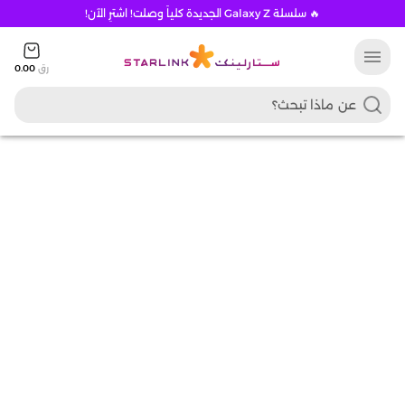
🔥 سلسلة Galaxy Z الجديدة كلياً وصلت! اشترِ الآن!
menu
رق
0.00