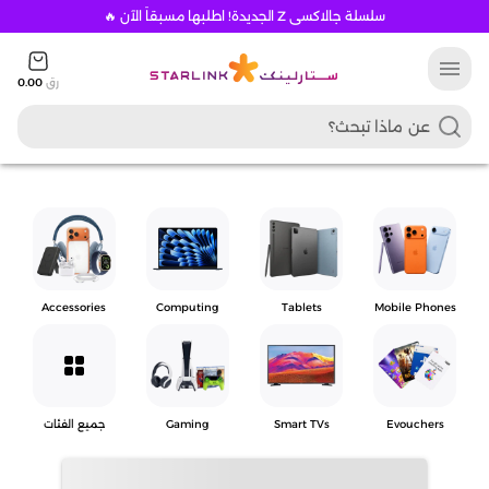
سلسلة جالاكسي Z الجديدة! اطلبها مسبقاً الآن 🔥
menu
رق
0.00
Accessories
Computing
Tablets
Mobile Phones
grid_view
Evouchers
Smart TVs
Gaming
جميع الفئات