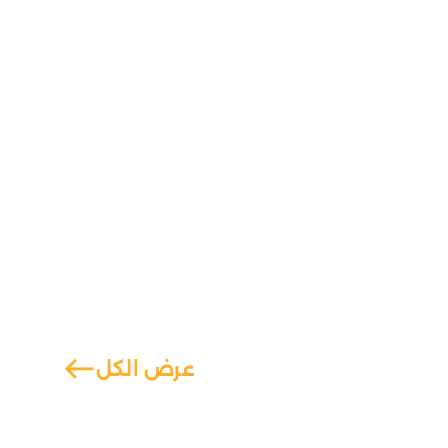
west
عرض الكل