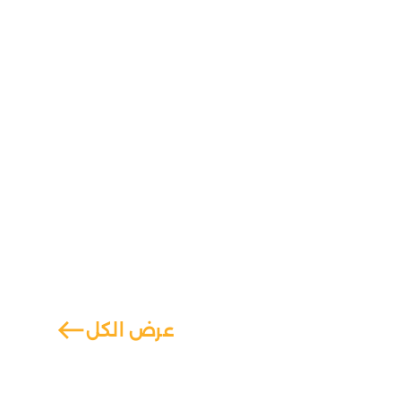
west
عرض الكل