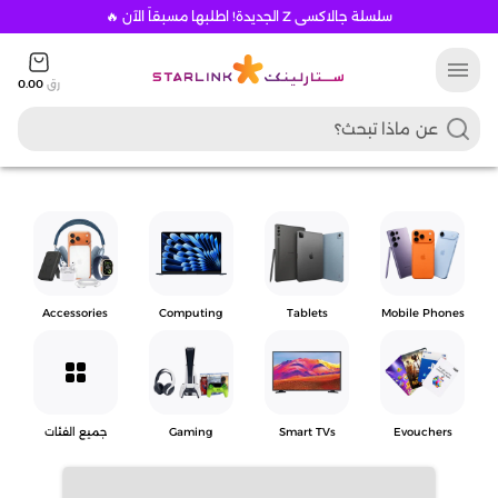
سلسلة جالاكسي Z الجديدة! اطلبها مسبقاً الآن 🔥
menu
رق
0.00
Accessories
Computing
Tablets
Mobile Phones
grid_view
Evouchers
Smart TVs
Gaming
جميع الفئات