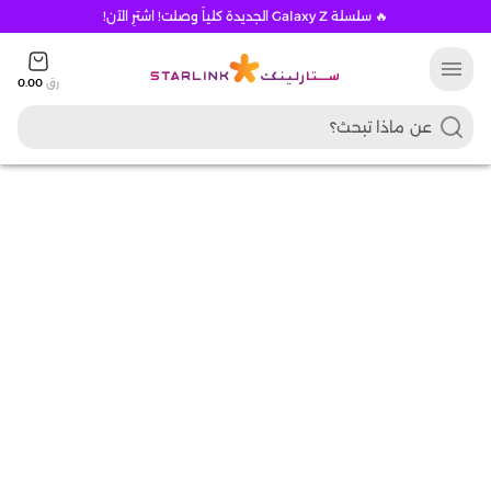
🔥 سلسلة Galaxy Z الجديدة كلياً وصلت! اشترِ الآن!
menu
رق
0.00