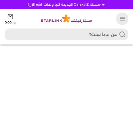
🔥 سلسلة Galaxy Z الجديدة كلياً وصلت! اشترِ الآن!
menu
رق
0.00