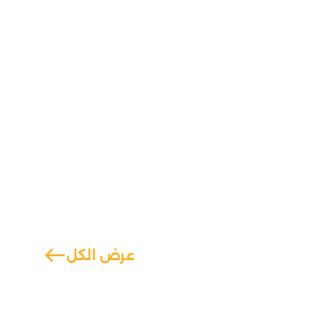
west
عرض الكل