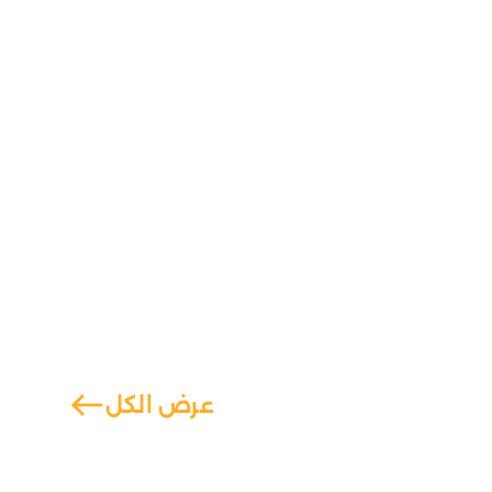
west
عرض الكل