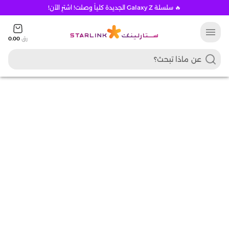
🔥 سلسلة Galaxy Z الجديدة كلياً وصلت! اشترِ الآن!
menu
رق
0.00