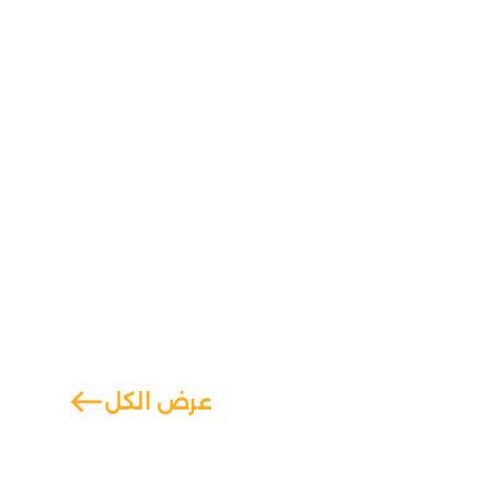
west
عرض الكل