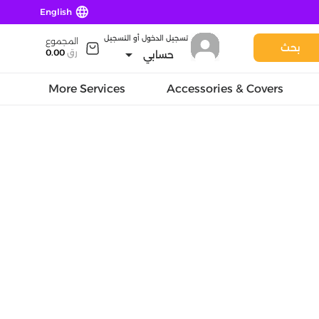
language
English
تسجيل الدخول أو التسجيل
المجموع
بحث
arrow_drop_down
رق
0.00
حسابي
More Services
Accessories & Covers