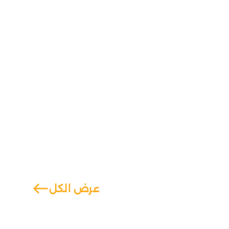
west
عرض الكل