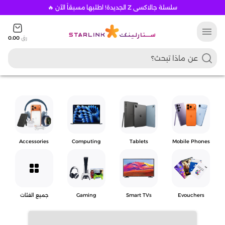
سلسلة جالاكسي Z الجديدة! اطلبها مسبقاً الآن 🔥
menu
رق
0.00
Accessories
Computing
Tablets
Mobile Phones
grid_view
Evouchers
Smart TVs
Gaming
جميع الفئات