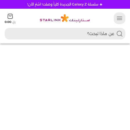
🔥 سلسلة Galaxy Z الجديدة كلياً وصلت! اشترِ الآن!
menu
رق
0.00