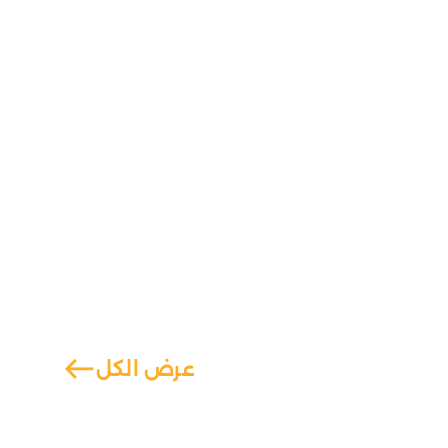
west
عرض الكل