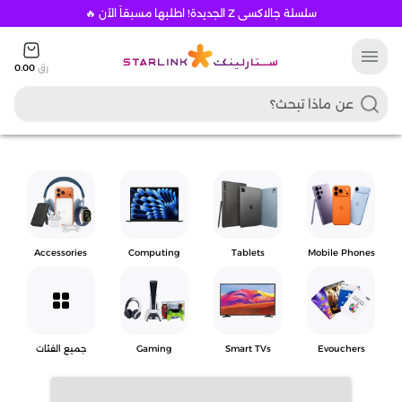
سلسلة جالاكسي Z الجديدة! اطلبها مسبقاً الآن 🔥
menu
رق
0.00
Accessories
Computing
Tablets
Mobile Phones
grid_view
Evouchers
Smart TVs
Gaming
جميع الفئات