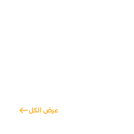
west
عرض الكل