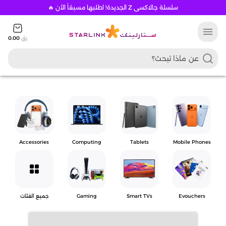
سلسلة جالاكسي Z الجديدة! اطلبها مسبقاً الآن 🔥
menu
رق
0.00
Accessories
Computing
Tablets
Mobile Phones
grid_view
Evouchers
Smart TVs
Gaming
جميع الفئات