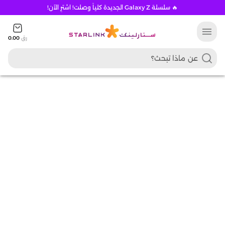
🔥 سلسلة Galaxy Z الجديدة كلياً وصلت! اشترِ الآن!
menu
رق
0.00