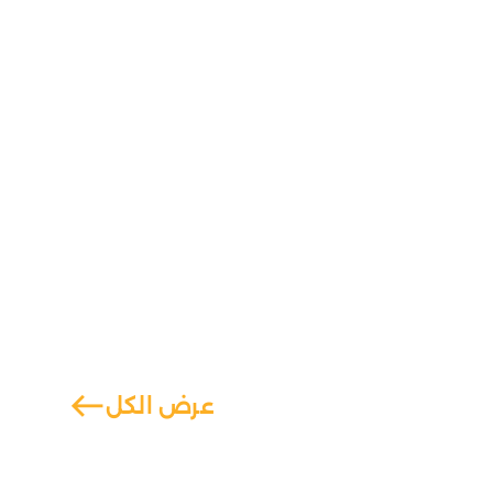
west
عرض الكل