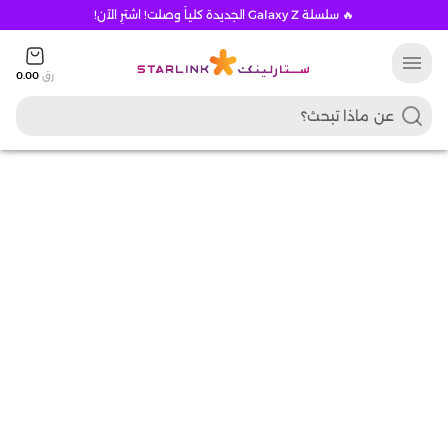
🔥 سلسلة Galaxy Z الجديدة كلياً وصلت! اشترِ الآن!
menu
رق
0.00