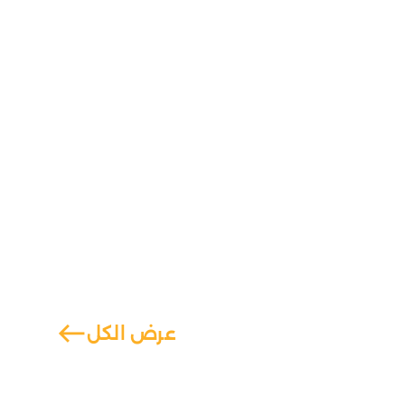
west
عرض الكل