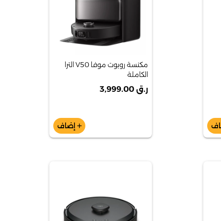
مكنسة روبوت موفا V50 الترا
الكاملة
ر.ق 3,999.00
اف
إضاف
add