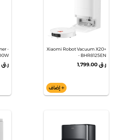
er -
Xiaomi Robot Vacuum X20+
- BHR8125EN
R747
ر.ق 1,799.00
ر.ق 529.00
إضاف
add