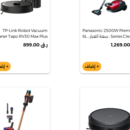
TP-Link Robot Vacuum
Panasonic 2500W Pre
Series Cleaner ، سعة الغبار 6L ،
aner Tapo RV30 Max Plus
5300PA Hyper Saction
Red - MC -CJ919
ر.ق 899.00
Robot Vacuum & Mop +
Smart Auto-Engty Dock
إضاف
إض
add
add