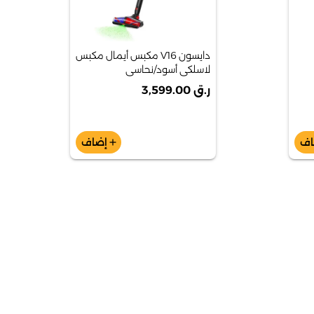
دايسون V16 مكبس أيمال مكبس
لاسلكي أسود/نحاسي
ر.ق 3,599.00
اف
إضاف
add