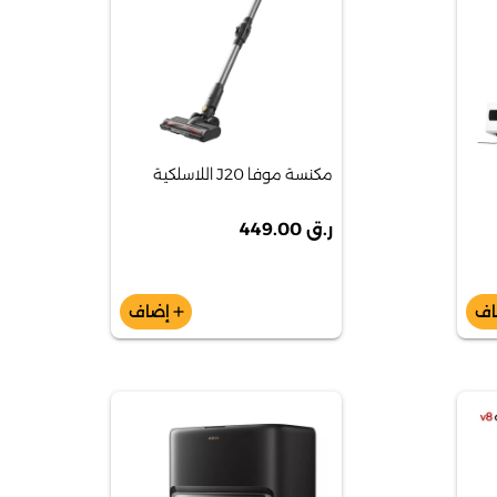
مكنسة موفا J20 اللاسلكية
ر.ق 449.00
اف
إضاف
add