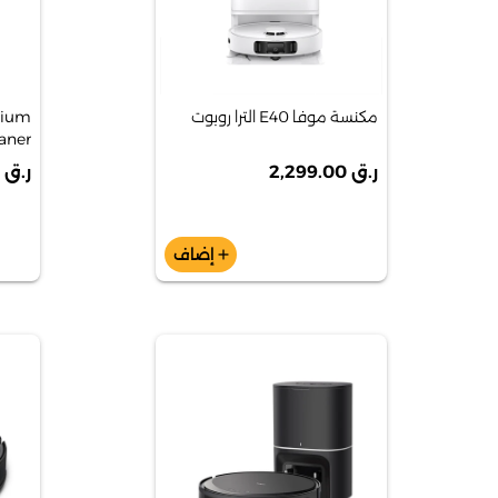
مكنسة موفا E40 الترا روبوت
mium
R747
ر.ق 2,299.00
ر.ق 1,269.00
إضاف
add