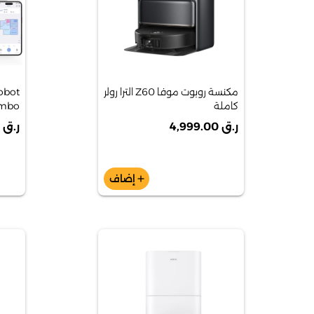
مكنسة روبوت موفا Z60 الترا رولر
obot
كاملة
ombo
ر.ق 4,999.00
ر.ق 3,390.00
إضاف
add