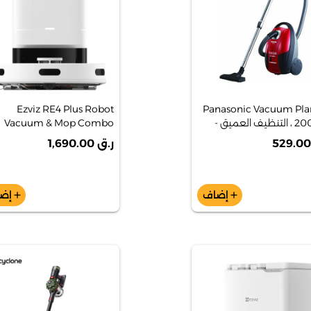
Ezviz RE4 Plus Robot
Panasonic Vacuum Plan
2000W ، التنظيف العميق -
Vacuum & Mop Combo
MC -CG713
ر.ق 1,690.00
إضاف
إض
add
add