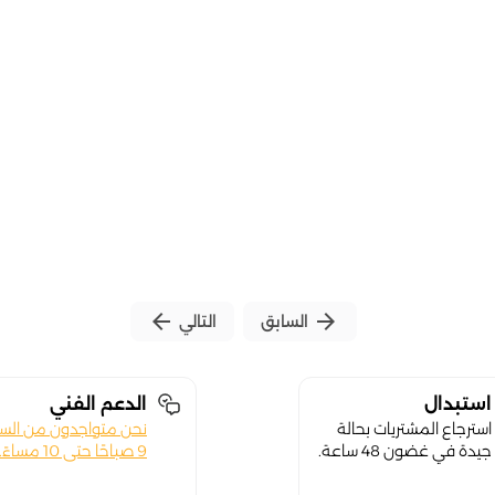
arrow_back
arrow_forward
السابق
التالي
استبدال
الدعم الفني
استرجاع المشتريات بحالة
نحن متواجدون من الس
جيدة في غضون 48 ساعة.
9 صباحًا حتى 10 مساءً.