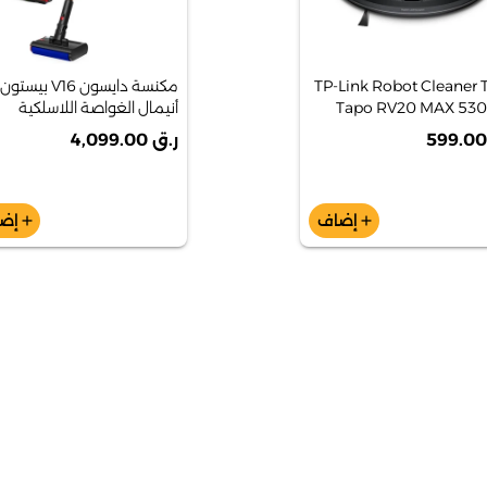
TP-Link Robot Cleaner 
مكنسة دايسون V16 بيستون
Tapo RV20 MAX 53
أنيمال الغواصة اللاسلكية
شفط MAGSLIM ™ LIDAR
للاستخدام الرطب والجاف
ر.ق 4,099.00
MAVIGINE R
إضاف
إض
add
add