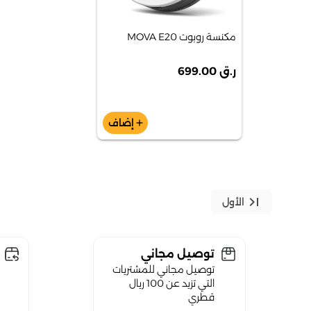
مكنسة روبوت MOVA E20
ر.ق 699.00
إضاف
add
last_page
الأول
توصيل مجاني
توصيل مجاني للمشتريات
التي تزيد عن 100 ريال
قطري