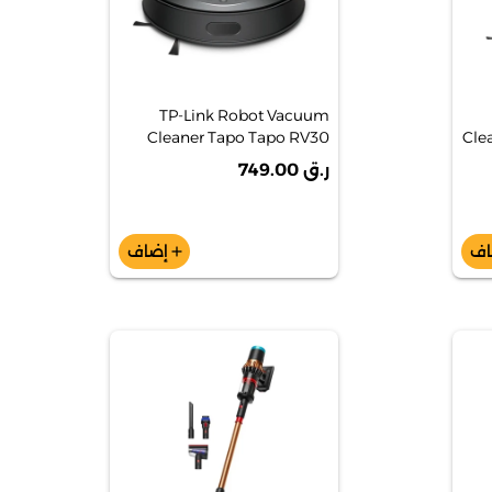
TP-Link Robot Vacuum
Cleaner Tapo Tapo RV30
Cle
Max 5300PA Hyper Scution
ر.ق 749.00
Robot Vacuum & Mop
اف
إضاف
add