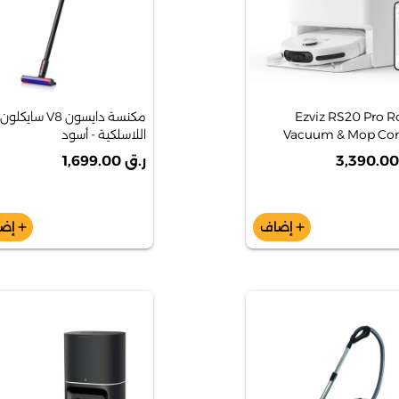
Ezviz RS20 Pro R
مكنسة دايسون V8 سايكلون
Vacuum & Mop C
اللاسلكية - أسود
ر.ق 1,699.00
إضاف
إض
add
add