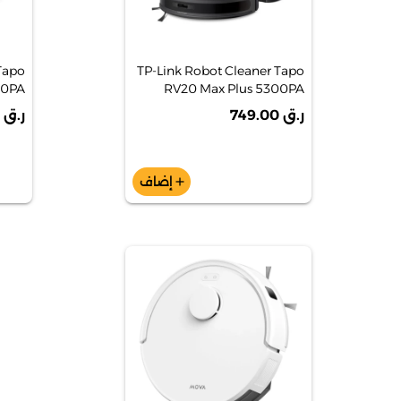
Tapo
TP-Link Robot Cleaner Tapo
00PA
RV20 Max Plus 5300PA
Saction Magslim ™ Lidar
ر.ق 749.00
ر.ق 599.00
OBOT
Mavigation Robot Vacuum
and Mop مع Dock Auto-
Embty
إضاف
add