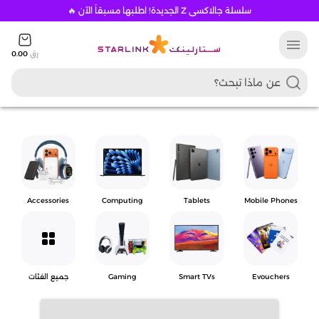
سلسلة جالاكسي Z الجديدة! اطلبها مسبقاً الآن 🔥
menu
رق
0.00
Accessories
Computing
Tablets
Mobile Phones
grid_view
Evouchers
Smart TVs
Gaming
جميع الفئات