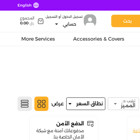
language
English
تسجيل الدخول أو التسجيل
المجموع
بحث
arrow_drop_down
رق
0.00
حسابي
More Services
Accessories & Covers
ترتيب حسب
arrow_drop_down
arrow_drop_down
نطاق السعر
عرض:
المميز
الدفع الآمن
اعة
مدفوعاتك آمنة مع شبكة
الأمان الخاصة بنا.