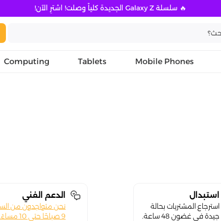
🔥 سلسلة Galaxy Z الجديدة كلياً وصلت! اشترِ الآن!
Computing
Tablets
Mobile Phones
استبدال
الدعم الفني
استرجاع المشتريات بحالة
نحن متواجدون من الس
جيدة في غضون 48 ساعة.
9 صباحًا حتى 10 مساءً.