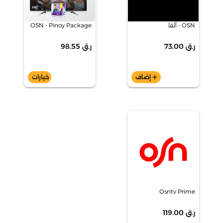
OSN - ألفا
OSN - Pinoy Package
ر.ق 73.00
ر.ق 98.55
add
إضاف
خيارات
Osntv Prime
ر.ق 119.00