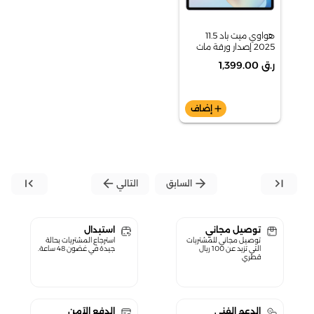
هواوي ميت باد 11.5
2025 إصدار ورقة مات
واي فاي 8 جيجابايت +
ر.ق 1,399.00
256 جيجابايت مع لوحة
مفاتيح داخل العلبة -
رمادي فلكي
add
إضاف
first_page
arrow_back
arrow_forward
last_page
السابق
التالي
توصيل مجاني
استبدال
توصيل مجاني للمشتريات
استرجاع المشتريات بحالة
التي تزيد عن 100 ريال
جيدة في غضون 48 ساعة.
قطري
الدعم الفني
الدفع الآمن