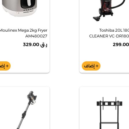
Moulinex Mega 2kg Fryer
Toshiba 20L 1
AM480027
CLEANER VC-DR18
ر.ق 329.00
إضاف
إض
add
add