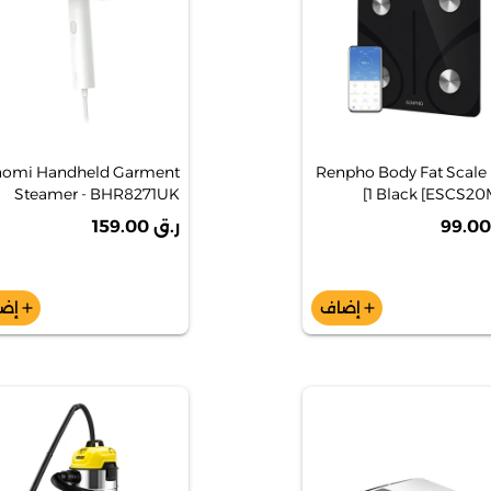
aomi Handheld Garment
Renpho Body Fat Scale 
Steamer - BHR8271UK
1 Black [ESCS20
ر.ق 159.00
إضاف
إض
add
add