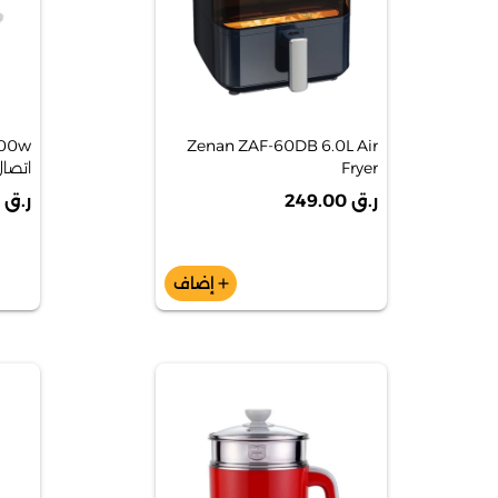
000w
Zenan ZAF-60DB 6.0L Air
Fryer
اتصال صحي 
ر.ق 249.00
ر.ق 139.00
إضاف
add