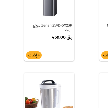
Zenan ZWD-5X23R موزع
المياه
ر.ق 459.00
اف
إضاف
add