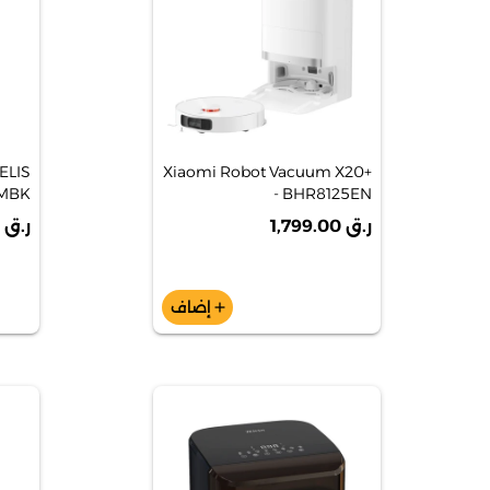
ELIS
Xiaomi Robot Vacuum X20+
MBK]
- BHR8125EN
ر.ق 1,799.00
ر.ق 99.00
إضاف
add