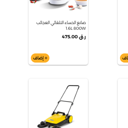
صانع الحساء التلقائي العجائب
1.6L 800W
ر.ق 475.00
اف
إضاف
add