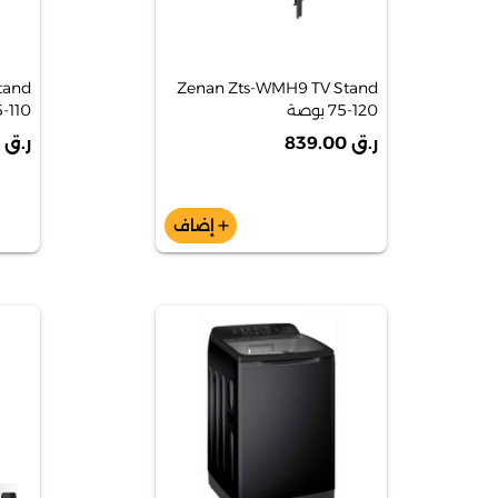
tand
Zenan Zts-WMH9 TV Stand
75-120 بوصة
55-110 ب
ر.ق 839.00
ر.ق 999.00
إضاف
add