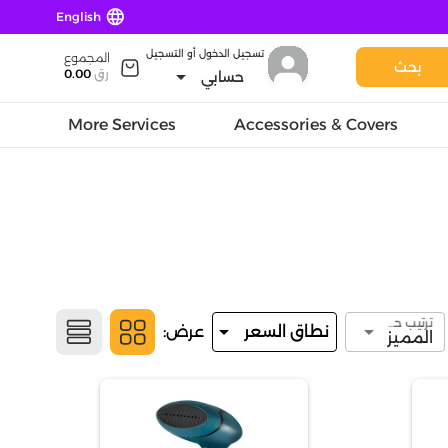
language
English
تسجيل الدخول أو التسجيل
المجموع
بحث
arrow_drop_down
رق
0.00
حسابي
More Services
Accessories & Covers
ترتيب حسب
arrow_drop_down
arrow_drop_down
نطاق السعر
عرض:
المميز