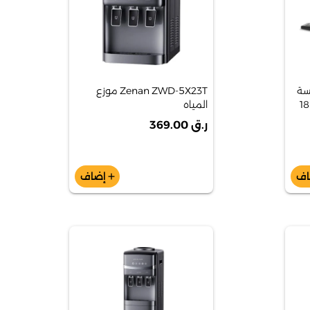
نسة
Zenan ZWD-5X23T موزع
المكنسة الكهربائية 18L WD 1 S
المياه
ر.ق 369.00
اف
إضاف
add