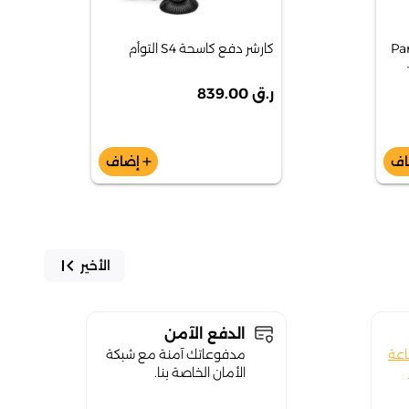
Pa
كارشر دفع كاسحة S4 التوأم
ر.ق 839.00
اف
إضاف
add
first_page
الأخير
الدفع الآمن
اعة
مدفوعاتك آمنة مع شبكة
الأمان الخاصة بنا.