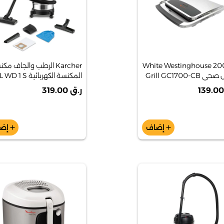
White Westinghouse 2
Karcher الرطب والجاف مك
Grill GC1700-CB
الكلاسيكية
ر.ق 319.00
إضاف
إض
add
add