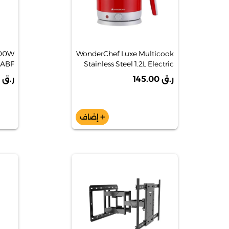
800W
WonderChef Luxe Multicook
0ABF
Stainless Steel 1.2L Electric
Kettle 1000W
ر.ق 145.00
ر.ق 299.00
إضاف
add