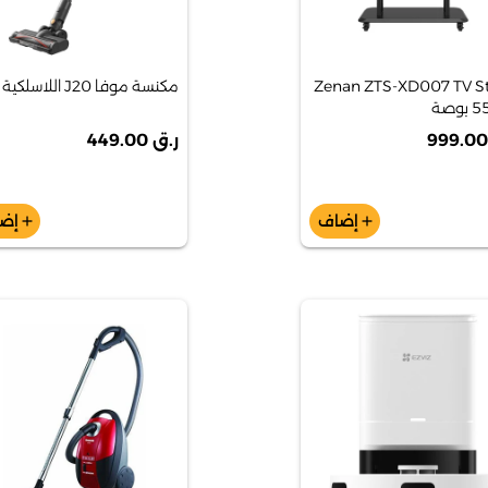
Zenan ZTS-XD007 TV S
مكنسة موفا J20 اللاسلكية
وصة
ر.ق 449.00
إضاف
إض
add
add