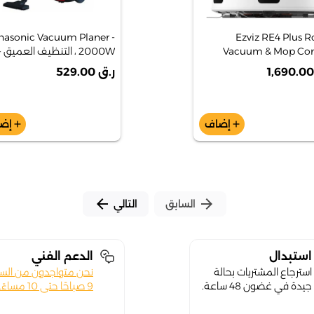
nasonic Vacuum Planer -
Ezviz RE4 Plus R
Vacuum & Mop C
2000W ، التنظيف العميق -
MC -CG713R747
ر.ق 529.00
إضاف
إض
add
add
arrow_back
arrow_forward
السابق
التالي
استبدال
الدعم الفني
استرجاع المشتريات بحالة
نحن متواجدون من الس
جيدة في غضون 48 ساعة.
9 صباحًا حتى 10 مساءً.