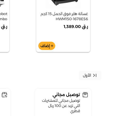
غسالة هاير فوق الحمل 15 كجم
obot
ombo
HWM150-1678ES6
ر.ق 1,389.00
ر.ق 1,690.00
إضاف
add
last_page
الأول
توصيل مجاني
توصيل مجاني للمشتريات
التي تزيد عن 100 ريال
قطري