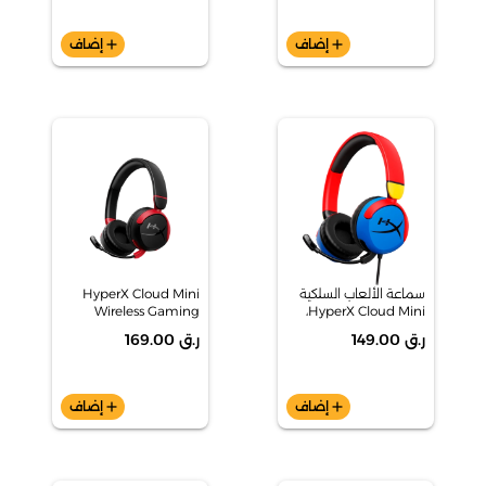
add
إضاف
add
إضاف
سماعة الألعاب السلكية
HyperX Cloud Mini
Wireless Gaming
HyperX Cloud Mini،
متعدد، 7G8F3AA
Headset, Black,
ر.ق 149.00
ر.ق 169.00
7G8F1AA
add
إضاف
add
إضاف