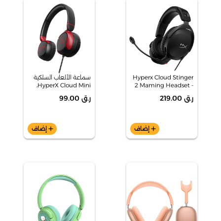
Hyperx Cloud Stinger
سماعة الألعاب السلكية
HyperX Cloud Mini،
2 Maming Headset -
519T1AA
أسود، 7G8F4AA
ر.ق 219.00
ر.ق 99.00
add
إضاف
add
إضاف