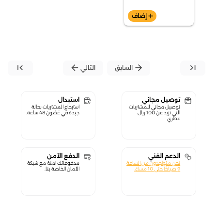
add
إضاف
first_page
arrow_back
arrow_forward
last_page
السابق
التالي
توصيل مجاني
استبدال
توصيل مجاني للمشتريات
استرجاع المشتريات بحالة
التي تزيد عن 100 ريال
جيدة في غضون 48 ساعة.
قطري
الدعم الفني
الدفع الآمن
نحن متواجدون من الساعة
مدفوعاتك آمنة مع شبكة
9 صباحًا حتى 10 مساءً.
الأمان الخاصة بنا.