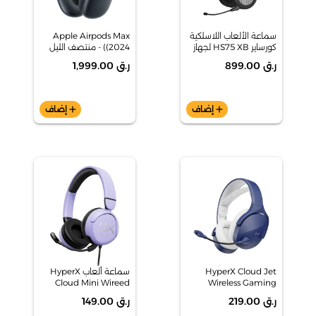
سماعة الألعاب اللاسلكية
Apple Airpods Max
كورساير HS75 XB لجهاز
(2024) - منتصف الليل
إكس بوكس S
ر.ق 899.00
ر.ق 1,999.00
add
إضاف
add
إضاف
HyperX Cloud Jet
سماعة ألعاب HyperX
Cloud Mini Wireed
Wireless Gaming
Headset, Light Blue,
Game، لافندر،
ر.ق 219.00
ر.ق 149.00
7G8F5AA
AM7A0AA