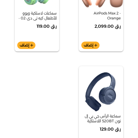
AirPods Max 2 -
سماعات لاسلكية ويوو
Orange
للأطفال كيه تي دي-02 -
(MHWN4ZE/A)
سماعات أطفال - أخضر
ر.ق 2,099.00
ر.ق 119.00
فاتح
add
إضاف
add
إضاف
سماعة الرأس جي بي إل
تون 520BT اللاسلكية
فوق الأذن – أزرق
ر.ق 129.00