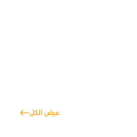
west
عرض الكل