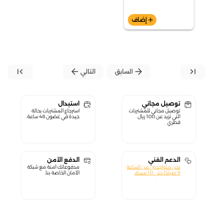
add
إضاف
first_page
arrow_back
arrow_forward
last_page
السابق
التالي
توصيل مجاني
استبدال
توصيل مجاني للمشتريات
استرجاع المشتريات بحالة
التي تزيد عن 100 ريال
جيدة في غضون 48 ساعة.
قطري
الدعم الفني
الدفع الآمن
نحن متواجدون من الساعة
مدفوعاتك آمنة مع شبكة
9 صباحًا حتى 10 مساءً.
الأمان الخاصة بنا.